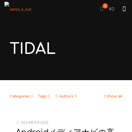
0
¥0
TIDAL
Categories
Tags
Authors
Show all
2024年4月20日