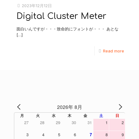
2023年12月12日
Digital Cluster Meter
面白いんですが・・・致命的にフォントが・・・ あとな
[…]
Read more
2026年 8月
PREV
NEXT
月
火
水
木
金
土
日
27
28
29
30
31
1
2
3
4
5
6
7
8
9