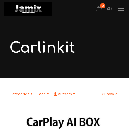
0
¥
0
Carlinkit
Categories
Tags
Authors
Show all