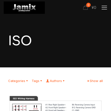
0
¥0
ISO
Categories
Tags
Authors
Show all