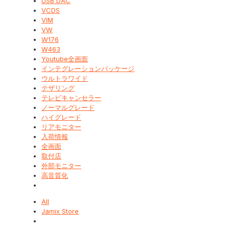
USB DAC
VCDS
VIM
VW
W176
W463
Youtube全画面
インテグレーションパッケージ
ウルトラワイド
テザリング
テレビキャンセラー
ノーマルグレード
ハイグレード
リアモニター
入荷情報
全画面
取付店
外部モニター
高音質化
All
Jamix Store