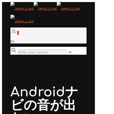
0
¥0
✕
Androidナ
ビの音が出