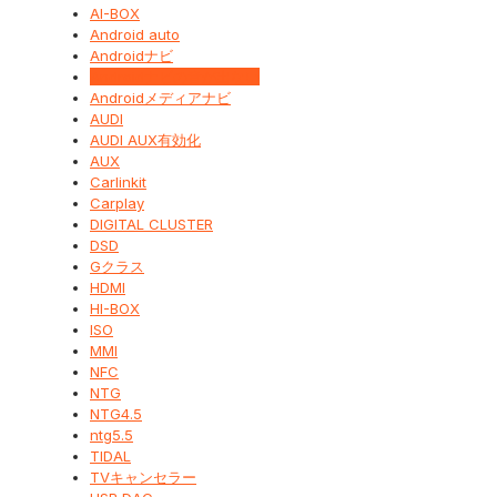
AI-BOX
Android auto
Androidナビ
Androidナビの音が出ない
Androidメディアナビ
AUDI
AUDI AUX有効化
AUX
Carlinkit
Carplay
DIGITAL CLUSTER
DSD
Gクラス
HDMI
HI-BOX
ISO
MMI
NFC
NTG
NTG4.5
ntg5.5
TIDAL
TVキャンセラー