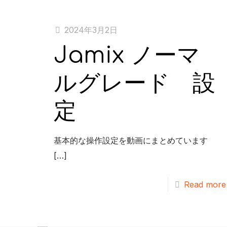
2024年3月2日
2026年 8月
Jamix ノーマ
PREV
月
火
水
木
ルグレード 設
27
28
29
30
定
3
4
5
6
10
11
12
13
基本的な操作設定を動画にまとめています
17
18
19
20
[…]
24
25
26
27
Read more
31
1
2
3