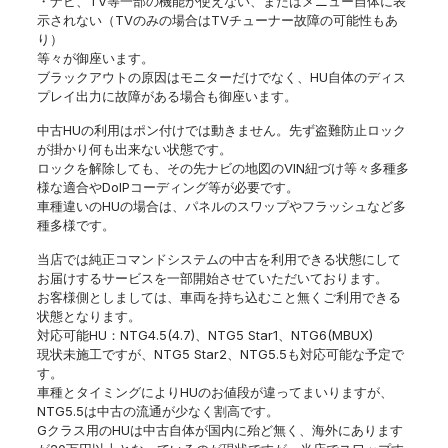
・ナビ、TV等一部の機能が使えない、またはメニュー自体に表
示されない（TVのみの場合はTVチューナー故障の可能性もあ
り）
等々が御座います。
ブラックアウトの原因はモニターだけでなく、HU自体のディス
プレイ出力に故障がある場合も御座います。
中古HUの利用はポン付けでは動きません。先ず盗難防止ロック
が掛かり何も出来ない状態です。
ロックを解除しても、その先ナビの地図のVIN紐づけ等々多種多
様な適合やDoIPコーディング等が必要です。
車種違いのHUの場合は、パネルのスワップやフラッシュなど多
種多様です。
当店では純正コマンドシステムの中古を利用できる状態にして
お届けするサービスを一部開始させていただいております。
お客様側としましては、車両を持ち込むこと無くご利用できる
状態となります。
対応可能HU：NTG4.5(4.7)、NTG5 Star1、NTG6(MBUX)
現状未施工ですが、NTG5 Star2、NTG5.5も対応可能な予定で
す。
車種とタイミングによりHUのお値段が違ってまいりますが、
NTG5.5は中古の流通が少なく割高です。
Gクラス用のHUは中古自体が国内に殆ど無く、海外にあります