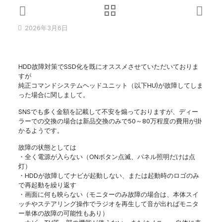
2026年3月6日
HDD故障対策でSSD化を既にオススメさせていただいておりま
すが
純正コマンドシステムヘッドユニット（以下HU)が故障してしま
った場合に関しまして。
SNSでも多く金額を記載して不安を煽っておりますが、ディー
ラーでの交換の場合は新品交換のみで50～80万程度の費用が掛
かるようです。
故障の状態としては
・全く電源が入らない（ONボタン点滅、パネル照明だけは点
灯）
・HDDが故障してナビが起動しない、または起動時のロゴのみ
で再起動を繰り返す
・画面に何も映らない（モニターのみ故障の場合は、本体スイ
ッチやステアリング操作でラジオを再生して音が出ればモニタ
ー単体の故障の可能性もあり）