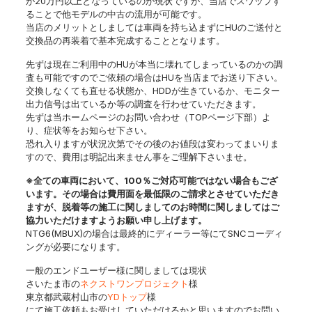
が20万円以上となっているのが現状ですが、当店でスワップす
ることで他モデルの中古の流用が可能です。
当店のメリットとしましては車両を持ち込まずにHUのご送付と
交換品の再装着で基本完成することとなります。
先ずは現在ご利用中のHUが本当に壊れてしまっているのかの調
査も可能ですのでご依頼の場合はHUを当店までお送り下さい。
交換しなくても直せる状態か、HDDが生きているか、モニター
出力信号は出ているか等の調査を行わせていただきます。
先ずは当ホームページのお問い合わせ（TOPページ下部）よ
り、症状等をお知らせ下さい。
恐れ入りますが状況次第でその後のお値段は変わってまいりま
すので、費用は明記出来ません事をご理解下さいませ。
※全ての車両において、100％ご対応可能ではない場合もござ
います。その場合は費用面を最低限のご請求とさせていただき
ますが、脱着等の施工に関しましてのお時間に関しましてはご
協力いただけますようお願い申し上げます。
NTG6(MBUX)の場合は最終的にディーラー等にてSNCコーディ
ングが必要になります。
一般のエンドユーザー様に関しましては現状
さいたま市の
ネクストワンプロジェクト
様
東京都武蔵村山市の
YDトップ
様
にて施工依頼もお受けしていただけるかと思いますのでお問い