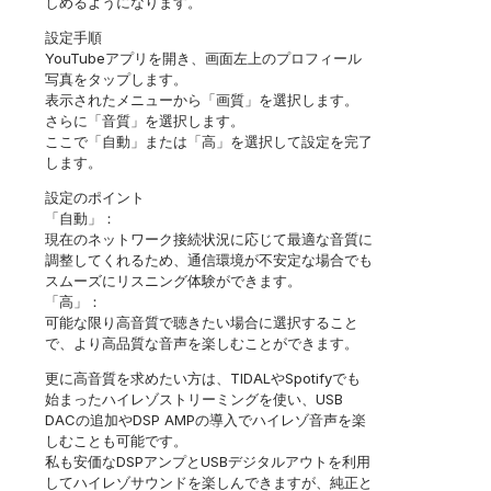
しめるようになります。
設定手順
YouTubeアプリを開き、画面左上のプロフィール
写真をタップします。
表示されたメニューから「画質」を選択します。
さらに「音質」を選択します。
ここで「自動」または「高」を選択して設定を完了
します。
設定のポイント
「自動」：
現在のネットワーク接続状況に応じて最適な音質に
調整してくれるため、通信環境が不安定な場合でも
スムーズにリスニング体験ができます。
「高」：
可能な限り高音質で聴きたい場合に選択すること
で、より高品質な音声を楽しむことができます。
更に高音質を求めたい方は、TIDALやSpotifyでも
始まったハイレゾストリーミングを使い、USB
DACの追加やDSP AMPの導入でハイレゾ音声を楽
しむことも可能です。
私も安価なDSPアンプとUSBデジタルアウトを利用
してハイレゾサウンドを楽しんできますが、純正と