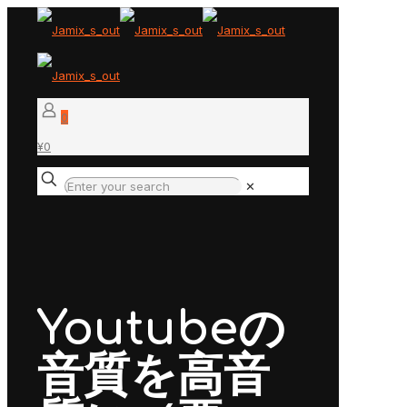
0
¥0
✕
Youtubeの
音質を高音