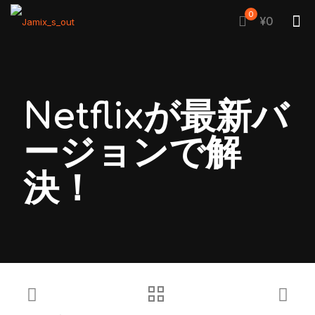
0
¥0
Netflixが最新バ
ージョンで解
決！