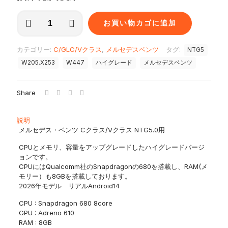
メ
お買い物カゴに追加
ル
セ
デ
カテゴリー:
C/GLC/Vクラス
,
メルセデスベンツ
タグ:
NTG5
ス
ベ
W205.X253
W447
ハイグレード
メルセデスベンツ
ン
ツ
C/GLC/V
Share
ク
ラ
説明
ス
メルセデス・ベンツ Cクラス/Vクラス NTG5.0用
W205/X253/W447
NTG5
CPUとメモリ、容量をアップグレードしたハイグレードバージ
12.3
ョンです。
イ
CPUにはQualcomm社のSnapdragonの680を搭載し、RAM(メ
ン
モリー）も8GBを搭載しております。
チ
2026年モデル リアルAndroid14
Android
メ
CPU : Snapdragon 680 8core
デ
GPU : Adreno 610
ィ
RAM : 8GB
ア