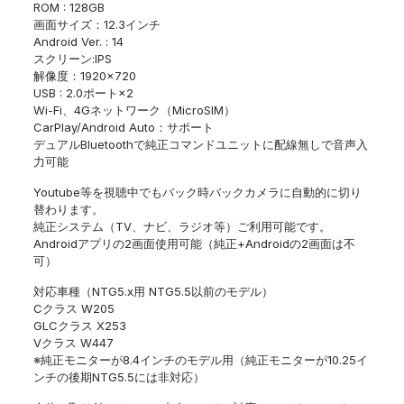
ROM : 128GB
ナ
画面サイズ：12.3インチ
ビ
Android Ver. : 14
Apple
スクリーン:IPS
Carplay
解像度：1920×720
対
USB : 2.0ポート×2
応
Wi-Fi、4Gネットワーク（MicroSIM）
個
CarPlay/Android Auto：サポート
デュアルBluetoothで純正コマンドユニットに配線無しで音声入
力可能
Youtube等を視聴中でもバック時バックカメラに自動的に切り
替わります。
純正システム（TV、ナビ、ラジオ等）ご利用可能です。
Androidアプリの2画面使用可能（純正+Androidの2画面は不
可）
対応車種（NTG5.x用 NTG5.5以前のモデル）
Cクラス W205
GLCクラス X253
Vクラス W447
※純正モニターが8.4インチのモデル用（純正モニターが10.25イ
ンチの後期NTG5.5には非対応）