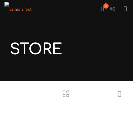
0
¥0
STORE