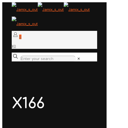
0
¥0
✕
X166