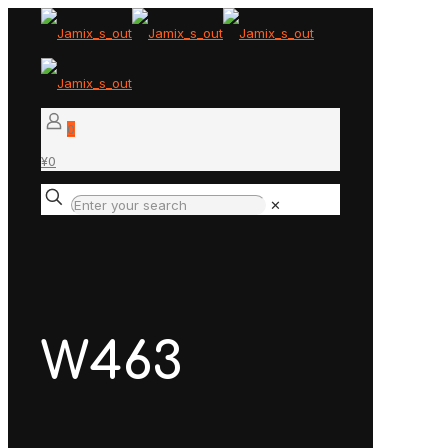
0
¥0
✕
W463