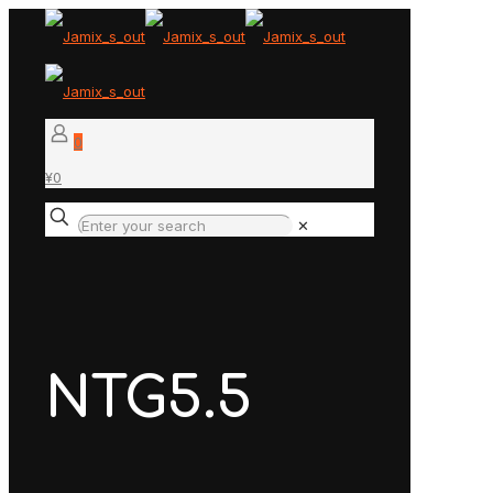
0
¥0
✕
NTG5.5