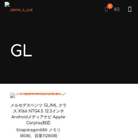
0
¥0
GL
メルセデスベンツ GL/ML クラ
ス X166 NTG4.5 12.3インチ
Androidメディアナビ Apple
Carplay対応
Snapdragon680 メモリ
(8GB)、容量(128GB)