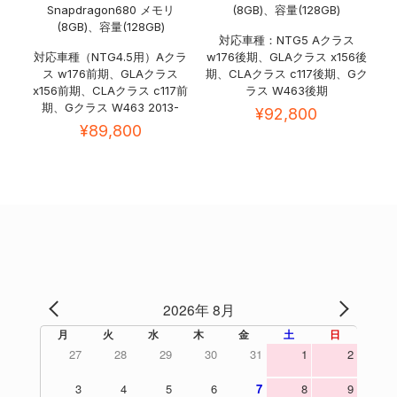
Snapdragon680 メモリ
(8GB)、容量(128GB)
(8GB)、容量(128GB)
対応車種：NTG5 Aクラス
対応車種（NTG4.5用）Aクラ
w176後期、GLAクラス x156後
ス w176前期、GLAクラス
期、CLAクラス c117後期、Gク
x156前期、CLAクラス c117前
ラス W463後期
期、Gクラス W463 2013-
¥
92,800
¥
89,800
2026年 8月
PREV
NEXT
月
火
水
木
金
土
日
27
28
29
30
31
1
2
3
4
5
6
7
8
9