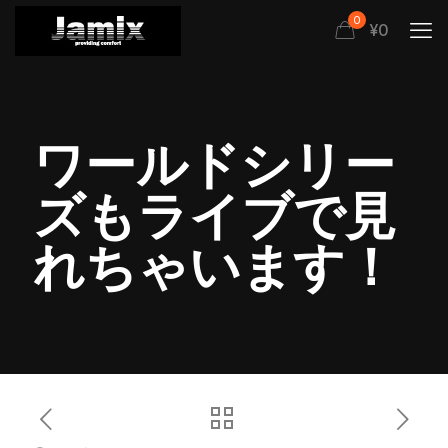
0
¥0
ワールドシリー
ズもライブで見
れちゃいます！