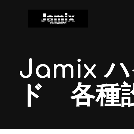
Jamix
ド 各種