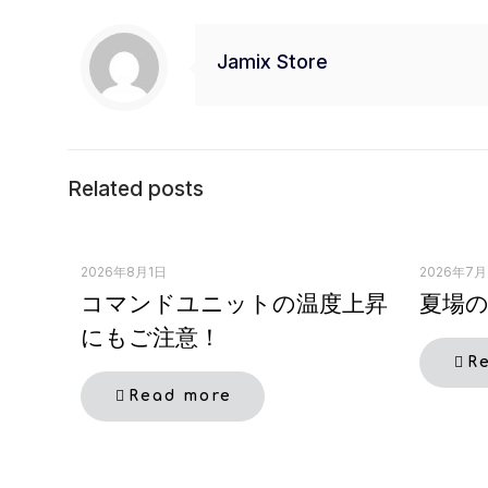
月
火
水
木
27
28
29
30
Jamix Store
3
4
5
6
10
11
12
13
Related posts
17
18
19
20
24
25
26
27
2026年8月1日
2026年7月
コマンドユニットの温度上昇
夏場
31
1
2
3
にもご注意！
R
店休日（土日祝日は店休日とさせていただいておりま
Read more